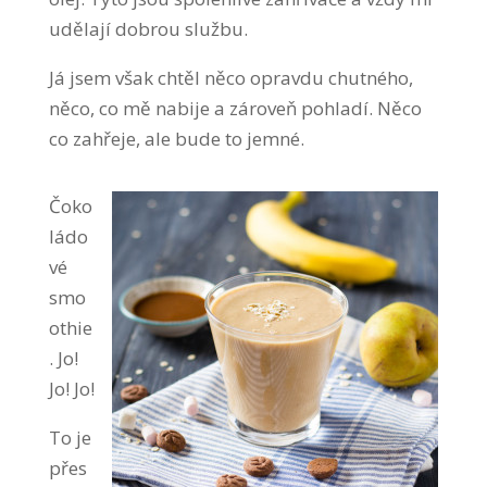
udělají dobrou službu.
Já jsem však chtěl něco opravdu chutného,
něco, co mě nabije a zároveň pohladí. Něco
co zahřeje, ale bude to jemné.
Čoko
ládo
vé
smo
othie
. Jo!
Jo! Jo!
To je
přes