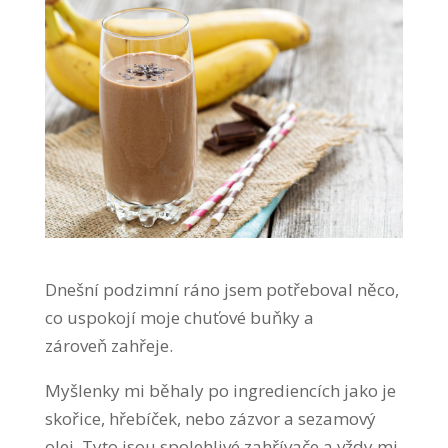
Dnešní podzimní ráno jsem potřeboval něco,
co uspokojí moje chuťové buňky a
zároveň zahřeje.
Myšlenky mi běhaly po ingrediencích jako je
skořice, hřebíček, nebo zázvor a sezamový
olej. Tyto jsou spolehlivé zahřívače a vždy mi