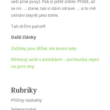
vaší plné pusy). Pak si ještě slibte: Příště, až
se mi …. stane, tak si dám zdravé …. a to mě
uklidní stejně jako tohle.
Tak držím palce!!!
Další články
Začátky jsou těžké, ale konce taky
Mrkvový salát s avokádem – pochoutka nejen
na jarní dny
Rubriky
Příčiny nadváhy
Sebepoznání