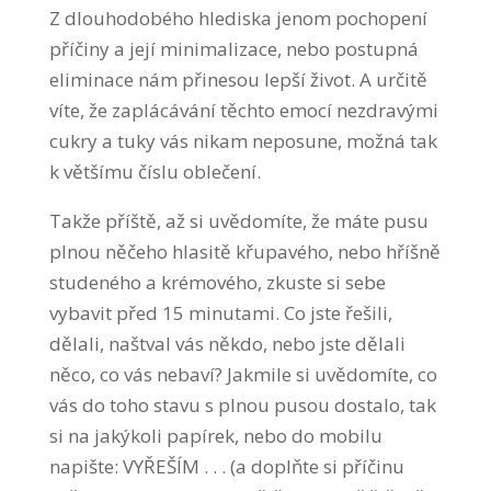
Z dlouhodobého hlediska jenom pochopení
příčiny a její minimalizace, nebo postupná
eliminace nám přinesou lepší život. A určitě
víte, že zaplácávání těchto emocí nezdravými
cukry a tuky vás nikam neposune, možná tak
k většímu číslu oblečení.
Takže příště, až si uvědomíte, že máte pusu
plnou něčeho hlasitě křupavého, nebo hříšně
studeného a krémového, zkuste si sebe
vybavit před 15 minutami. Co jste řešili,
dělali, naštval vás někdo, nebo jste dělali
něco, co vás nebaví? Jakmile si uvědomíte, co
vás do toho stavu s plnou pusou dostalo, tak
si na jakýkoli papírek, nebo do mobilu
napište: VYŘEŠÍM . . . (a doplňte si příčinu