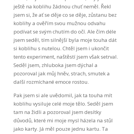
ještě na koblihu žádnou chuť neměl. Řekl
jsem si, že ať se děje co se děje, zůstanu bez
koblihy a ověřím svou mužnou odvahu
podívat se svým chutím do očí. Ale čím déle
jsem seděl, tím silnější byla moje touha dát
si koblihu s nutelou. Chtěl jsem i ukončit
tento experiment, naštěstí jsem však setrval.
Seděl jsem, zhluboka jsem dýchal a
pozoroval jak můj hněv, strach, smutek a
další rozmíchané emoce rostou.
Pak jsem si ale uvědomil, jak ta touha mít
koblihu vysiluje celé moje tělo. Seděl jsem
tam na židli a pozoroval jsem desítky
důvodů, které mi moje mysl házela na stůl
jako karty. Já měl pouze jednu kartu. Ta