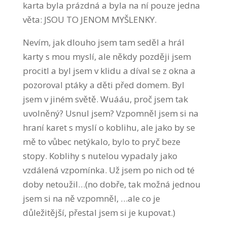
karta byla prázdná a byla na ní pouze jedna
věta: JSOU TO JENOM MYŠLENKY.
Nevím, jak dlouho jsem tam seděl a hrál
karty s mou myslí, ale někdy později jsem
procitl a byl jsem v klidu a díval se z okna a
pozoroval ptáky a děti před domem. Byl
jsem v jiném světě. Wuááu, proč jsem tak
uvolněný? Usnul jsem? Vzpomněl jsem si na
hraní karet s myslí o koblihu, ale jako by se
mě to vůbec netýkalo, bylo to pryč beze
stopy. Koblihy s nutelou vypadaly jako
vzdálená vzpomínka. Už jsem po nich od té
doby netoužil…(no dobře, tak možná jednou
jsem si na ně vzpomněl, …ale co je
důležitější, přestal jsem si je kupovat.)