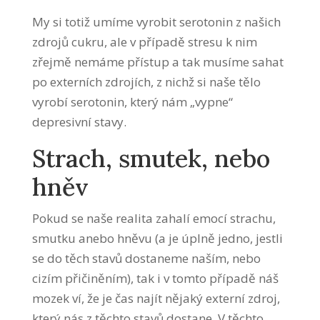
My si totiž umíme vyrobit serotonin z našich
zdrojů cukru, ale v případě stresu k nim
zřejmě nemáme přístup a tak musíme sahat
po externích zdrojích, z nichž si naše tělo
vyrobí serotonin, který nám „vypne“
depresivní stavy.
Strach, smutek, nebo
hněv
Pokud se naše realita zahalí emocí strachu,
smutku anebo hněvu (a je úplně jedno, jestli
se do těch stavů dostaneme naším, nebo
cizím přičiněním), tak i v tomto případě náš
mozek ví, že je čas najít nějaký externí zdroj,
který nás z těchto stavů dostane. V těchto