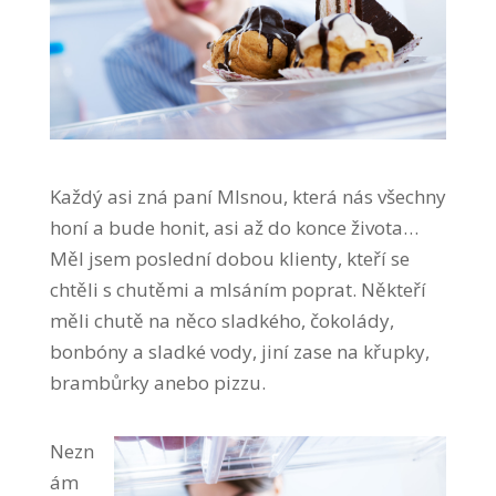
Každý asi zná paní Mlsnou, která nás všechny
honí a bude honit, asi až do konce života…
Měl jsem poslední dobou klienty, kteří se
chtěli s chutěmi a mlsáním poprat. Někteří
měli chutě na něco sladkého, čokolády,
bonbóny a sladké vody, jiní zase na křupky,
brambůrky anebo pizzu.
Nezn
ám