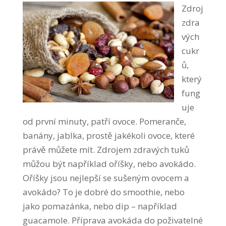
Zdroj
zdra
vých
cukr
ů,
který
fung
uje
od první minuty, patří ovoce. Pomeranče,
banány, jablka, prostě jakékoli ovoce, které
právě můžete mít. Zdrojem zdravých tuků
můžou být například oříšky, nebo avokádo.
Oříšky jsou nejlepší se sušeným ovocem a
avokádo? To je dobré do smoothie, nebo
jako pomazánka, nebo dip – například
guacamole. Příprava avokáda do poživatelné