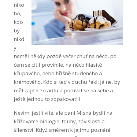
niko
ho,
kdo
by
nikd
y
neměl někdy pozdě večer chuť na něco, po
čem se cítil provinile, na něco hlasitě
křupavého, nebo hříšně studeného a
krémového. Kdo si teď v duchu řekl: já ne, by
měl zajít k zrcadlu a podívat se na sebe a
ještě jednou to zopakovat!!!
Nevím, jestli víte, ale paní Mlsná bydlí na
křižovatce biologie, touhy, závislosti a
šílenství. Když směrem k jejímu poznání