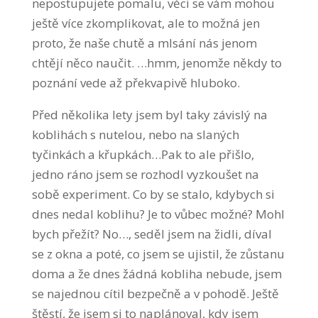
nepostupujete pomalu, věci se vám mohou
ještě více zkomplikovat, ale to možná jen
proto, že naše chutě a mlsání nás jenom
chtějí něco naučit. …hmm, jenomže někdy to
poznání vede až překvapivě hluboko.
Před několika lety jsem byl taky závislý na
koblihách s nutelou, nebo na slaných
tyčinkách a křupkách…Pak to ale přišlo,
jedno ráno jsem se rozhodl vyzkoušet na
sobě experiment. Co by se stalo, kdybych si
dnes nedal koblihu? Je to vůbec možné? Mohl
bych přežít? No…, seděl jsem na židli, díval
se z okna a poté, co jsem se ujistil, že zůstanu
doma a že dnes žádná kobliha nebude, jsem
se najednou cítil bezpečně a v pohodě. Ještě
štěstí, že jsem si to naplánoval, kdy jsem