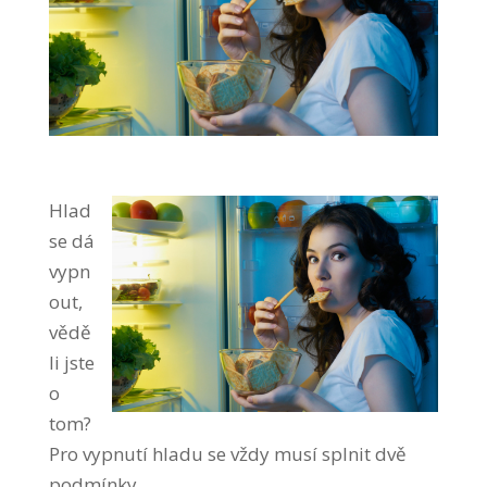
Hlad
se dá
vypn
out,
vědě
li jste
o
tom?
Pro vypnutí hladu se vždy musí splnit dvě
podmínky.