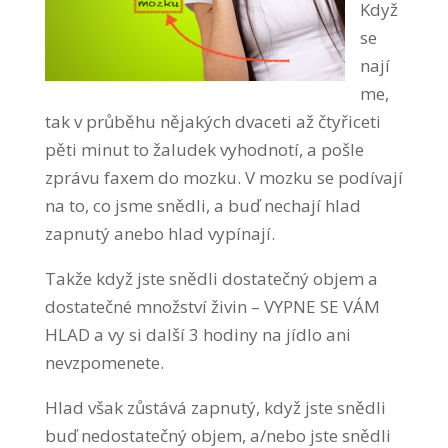
Když
se
nají
me,
tak v průběhu nějakých dvaceti až čtyřiceti
pěti minut to žaludek vyhodnotí, a pošle
zprávu faxem do mozku. V mozku se podívají
na to, co jsme snědli, a buď nechají hlad
zapnutý anebo hlad vypínají.
Takže když jste snědli dostatečný objem a
dostatečné množství živin – VYPNE SE VÁM
HLAD a vy si další 3 hodiny na jídlo ani
nevzpomenete.
Hlad však zůstává zapnutý, když jste snědli
buď nedostatečný objem, a/nebo jste snědli