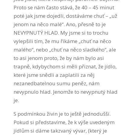
Proto se nám často stává, že 40 – 45 minut
poté jak jsme dojedli, dostáváme chuť – „už
jenom na něco malé“. Ano, přesně to je
NEVYPNUTÝ HLAD. My jsme si to trochu
vylepšili tím, že mu říkáme „chuť na něco
malého“, nebo „chuť na něco sladkého“, ale
to asi jenom proto, že by nám bylo asi
trapně, kdybychom si měli přiznat, že jídlo,
které jsme snědli a zaplatili za něj
nezanedbatelnou sumu peněz, nám
nevypnulo hlad. Jenomže to nevypnutý hlad
je.
S podmínkou živin je to ještě jednodušší.
Pokud si představíme, že k výše uvedeným
jídlům si dáme takzvaný vývar, (který je