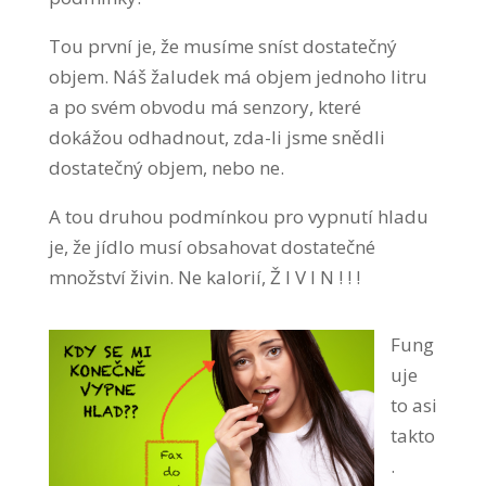
Tou první je, že musíme sníst dostatečný
objem. Náš žaludek má objem jednoho litru
a po svém obvodu má senzory, které
dokážou odhadnout, zda-li jsme snědli
dostatečný objem, nebo ne.
A tou druhou podmínkou pro vypnutí hladu
je, že jídlo musí obsahovat dostatečné
množství živin. Ne kalorií, Ž I V I N ! ! !
Fung
uje
to asi
takto
.