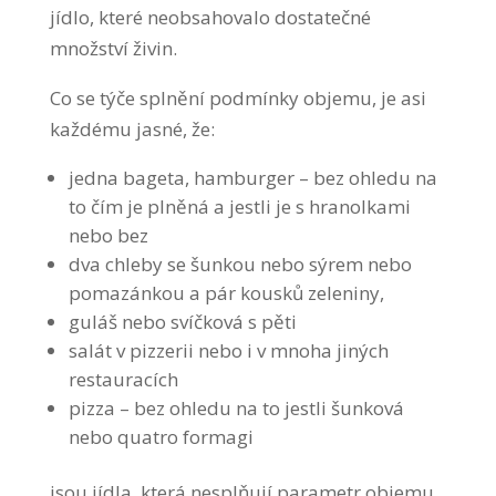
jídlo, které neobsahovalo dostatečné
množství živin.
Co se týče splnění podmínky objemu, je asi
každému jasné, že:
jedna bageta, hamburger – bez ohledu na
to čím je plněná a jestli je s hranolkami
nebo bez
dva chleby se šunkou nebo sýrem nebo
pomazánkou a pár kousků zeleniny,
guláš nebo svíčková s pěti
salát v pizzerii nebo i v mnoha jiných
restauracích
pizza – bez ohledu na to jestli šunková
nebo quatro formagi
jsou jídla, která nesplňují parametr objemu.