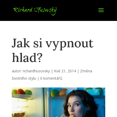
Jak si vypnout
hlad?
autor:
richardhusovsky
|
Kvě 21, 2014
|
Změna
životního stylu
|
0 komentářů