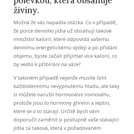
polévkou, která obsahuje
živiny.
Možná že vás napadla otázka: Co v případě,
že porce denního jídla už obsahují takové
množství kalorií, které odpovídá vašemu
dennímu energetickému výdeji a po přidání
objemu, byste začali přijímat více kalorií, co
by vedlo k přibírání na váze?
V takovém případě nejenže musíte čelit
každodennímu nevypnutému hladu, ale taky
si můžete narušit hormonální rovnováhu,
protože jsou to hormony ghrelin a leptin,
které se o to starají. Určitě bych vám
doporučil zaměnit si postupně vaše stávající
jídla za taková, která v požadovaném