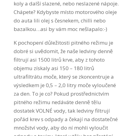
koly a další slazené, nebo neslazené nápoje.
Chápete? Kdybyste místo motorového oleje
do auta lili olej s česnekem, chilli nebo
bazalkou…asi by vám moc nešlapalo:-)
K pochopení důležitosti pitného režimu je
dobré si uvědomit, že naše ledviny denně
filtrují asi 1500 litrů krve, aby z tohoto
objemu získaly asi 150 – 180 litrů
ultrafiltrátu moče, který se zkoncentruje a
výsledkem je 0,5 – 2,0 litry moče vyloučené
za den. To je co? Pokud prostřednictvím
pitného režimu nedáváte denně tělu
dostatek VOLNÉ vody, tak ledviny filtrují
pořád krev s odpady a čekají na dostatečné
množství vody, aby do ní mohli vyloučit