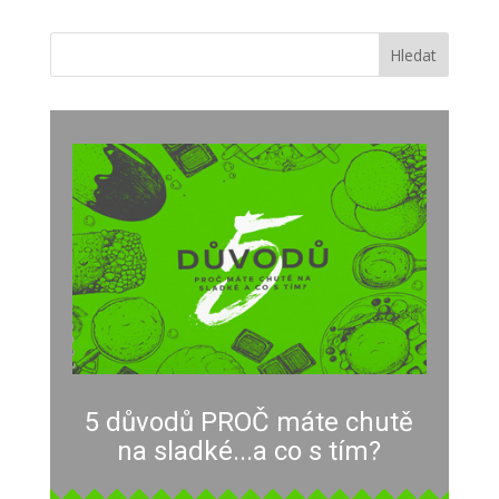
5 důvodů PROČ máte chutě
na sladké...a co s tím?