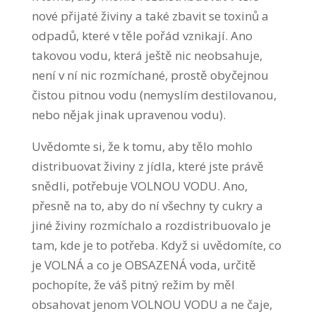
nové přijaté živiny a také zbavit se toxinů a
odpadů, které v těle pořád vznikají. Ano
takovou vodu, která ještě nic neobsahuje,
není v ní nic rozmíchané, prostě obyčejnou
čistou pitnou vodu (nemyslím destilovanou,
nebo nějak jinak upravenou vodu).
Uvědomte si, že k tomu, aby tělo mohlo
distribuovat živiny z jídla, které jste právě
snědli, potřebuje VOLNOU VODU. Ano,
přesně na to, aby do ní všechny ty cukry a
jiné živiny rozmíchalo a rozdistribuovalo je
tam, kde je to potřeba. Když si uvědomíte, co
je VOLNÁ a co je OBSAZENÁ voda, určitě
pochopíte, že váš pitný režim by měl
obsahovat jenom VOLNOU VODU a ne čaje,