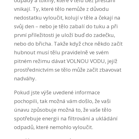
odpady a toxiny, které v tělu bez přestání
vnikají. Ty, které tělo nemůže z důvodu
nedostatku vyloučit, kolují v těle a čekají na
svůj den – nebo je tělo zabalí do tuku a při
první příležitosti je uloží buď do zadečku,
nebo do břicha. Takže když chce někdo začít
hubnout musí tělu pravidelně ve svém
pitném režimu dávat VOLNOU VODU, jejíž
prostřednictvím se tělo může začít zbavovat
nadváhy.
Pokud jste výše uvedené informace
pochopili, tak možná vám došlo, že vaši
únavu způsobuje možná to, že vaše tělo
spotřebuje energii na filtrování a ukládání
odpadů, které nemohlo vyloučit.