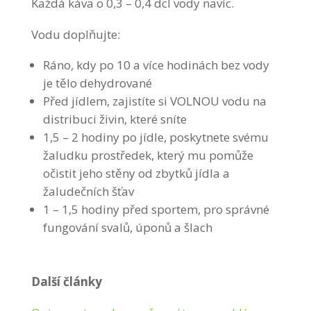
Každá káva o 0,3 – 0,4 dcl vody navíc.
Vodu doplňujte:
Ráno, kdy po 10 a více hodinách bez vody
je tělo dehydrované
Před jídlem, zajistíte si VOLNOU vodu na
distribuci živin, které sníte
1,5 – 2 hodiny po jídle, poskytnete svému
žaludku prostředek, který mu pomůže
očistit jeho stěny od zbytků jídla a
žaludečních šťav
1 – 1,5 hodiny před sportem, pro správné
fungování svalů, úponů a šlach
Další články