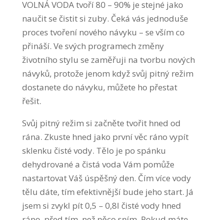
VOLNÁ VODA tvoří 80 – 90% je stejné jako
naučit se čistit si zuby. Čeká vás jednoduše
proces tvoření nového návyku – se vším co
přináší. Ve svých programech změny
životního stylu se zaměřuji na tvorbu nových
návyků, protože jenom když svůj pitný režim
dostanete do návyku, můžete ho přestat
řešit.
Svůj pitný režim si začněte tvořit hned od
rána. Zkuste hned jako první věc ráno vypít
sklenku čisté vody. Tělo je po spánku
dehydrované a čistá voda Vám pomůže
nastartovat Váš úspěšný den. Čím více vody
tělu dáte, tím efektivnější bude jeho start. Já
jsem si zvykl pít 0,5 – 0,8l čisté vody hned
ráno, před tím, než něco sním. Pokud máte