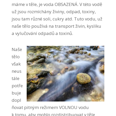
máme v těle, je voda OBSAZENÁ. V této vodě
už jsou rozmíchány živiny, odpad, toxiny,
jsou tam různé soli, cukry atd. Tuto vodu, už
naše tělo používá na transport živin, kyslíku
a vylučování odpadů a toxinů.
Naše
tělo
však
neus
tále
potře
buje
dopl
ňovat pitným režimem VOLNOU vodu
k tomu, aby mohlo rozdistribuovat v těle