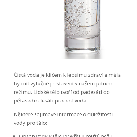
Čistá voda je klíčem k lepšímu zdraví a měla
by mít výlučné postavení v našem pitném
režimu. Lidské tělo tvoří od padesáti do
pětasedmdesáti procent voda.
Některé zajímavé informace o důležitosti
vody pro tělo:
Obsah vody v těle je vyšší u mužů než u