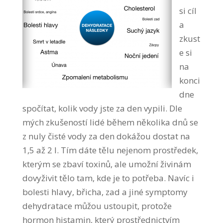
si cíl
a
zkust
e si
na
konci
dne
spočítat, kolik vody jste za den vypili. Dle
mých zkušeností lidé během několika dnů se
z nuly čisté vody za den dokážou dostat na
1,5 až 2 l. Tím dáte tělu nejenom prostředek,
kterým se zbaví toxinů, ale umožní živinám
dovyživit tělo tam, kde je to potřeba. Navíc i
bolesti hlavy, břicha, zad a jiné symptomy
dehydratace můžou ustoupit, protože
hormon histamin, který prostřednictvím