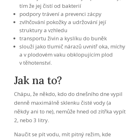
tím že jej čistí od bakterií
podpory trávení a prevenci zácpy
zvlhčování pokožky a udržování její
struktury a vzhledu
transportu živin a kyslíku do buněk
slouží jako tlumič nárazů uvnitř oka, míchy
a v plodovém vaku obklopujícím plod
v těhotenství.
Jak na to?
Chápu, že někdo, kdo do dnešního dne vypil
denně maximálně sklenku čisté vody (a
někdy ani to ne), nemůže hned od zítřka vypít
2, nebo 3 litry.
Naučit se pít vodu, mít pitný režim, kde