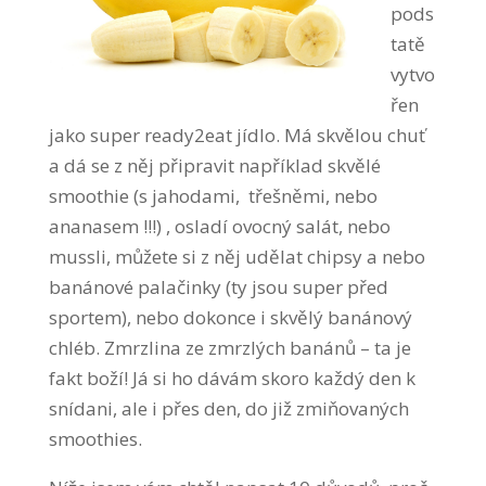
pods
tatě
vytvo
řen
jako super ready2eat jídlo. Má skvělou chuť
a dá se z něj připravit například skvělé
smoothie (s jahodami, třešněmi, nebo
ananasem !!!) , osladí ovocný salát, nebo
mussli, můžete si z něj udělat chipsy a nebo
banánové palačinky (ty jsou super před
sportem), nebo dokonce i skvělý banánový
chléb. Zmrzlina ze zmrzlých banánů – ta je
fakt boží! Já si ho dávám skoro každý den k
snídani, ale i přes den, do již zmiňovaných
smoothies.