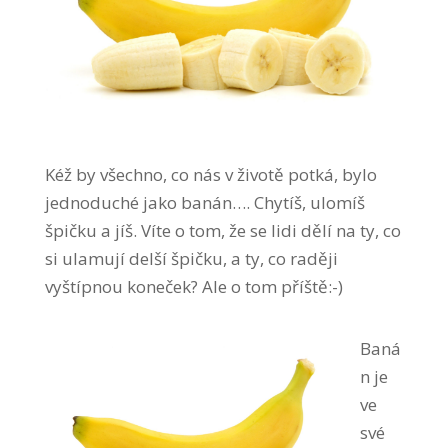
Kéž by všechno, co nás v životě potká, bylo
jednoduché jako banán…. Chytíš, ulomíš
špičku a jíš. Víte o tom, že se lidi dělí na ty, co
si ulamují delší špičku, a ty, co raději
vyštípnou koneček? Ale o tom příště:-)
Baná
n je
ve
své