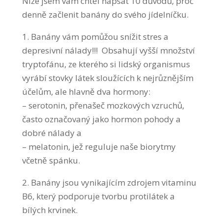
Níže jsem vám chtěl napsat 10 důvodů, proč
denně začlenit banány do svého jídelníčku.
1. Banány vám pomůžou snížit stres a
depresivní nálady!!! Obsahují vyšší množství
tryptofánu, ze kterého si lidský organismus
vyrábí stovky látek sloužících k nejrůznějším
účelům, ale hlavně dva hormony:
– serotonin, přenašeč mozkových vzruchů,
často označovaný jako hormon pohody a
dobré nálady a
– melatonin, jež reguluje naše biorytmy
včetně spánku.
2. Banány jsou vynikajícím zdrojem vitaminu
B6, který podporuje tvorbu protilátek a
bílých krvinek.