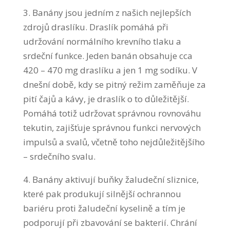
3. Banány jsou jedním z našich nejlepších
zdrojů draslíku. Draslík pomáhá při
udržování normálního krevního tlaku a
srdeční funkce. Jeden banán obsahuje cca
420 – 470 mg draslíku a jen 1 mg sodíku. V
dnešní době, kdy se pitný režim zaměňuje za
pití čajů a kávy, je draslík o to důležitější.
Pomáhá totiž udržovat správnou rovnováhu
tekutin, zajišťuje správnou funkci nervových
impulsů a svalů, včetně toho nejdůležitějšího
– srdečního svalu.
4. Banány aktivují buňky žaludeční sliznice,
které pak produkují silnější ochrannou
bariéru proti žaludeční kyselině a tím je
podporují při zbavování se bakterií. Chrání