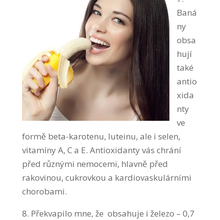
Baná
ny
obsa
hují
také
antio
xida
nty
ve
formě beta-karotenu, luteinu, ale i selen,
vitamíny A, C a E. Antioxidanty vás chrání
před různými nemocemi, hlavně před
rakovinou, cukrovkou a kardiovaskulárními
chorobami.
8. Překvapilo mne, že obsahuje i železo – 0,7