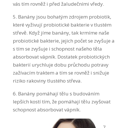
vás tím rovněž i před žaludečními vředy.
5. Banány jsou bohatým zdrojem probiotik,
které vyživují probiotické bakterie v tlustém
střevě. Když jíme banány, tak krmíme naše
probiotické bakterie, jejich počet se zvyšuje a
s tím se zvyšuje i schopnost našeho těla
absorbovat vápník. Dostatek probiotických
bakterií urychluje dobu průchodu potravy
zažívacím traktem a tím se rovněž i snižuje
riziko rakoviny tlustého střeva.
6. Banány pomáhají tělu s budováním
lepších kostí tím, že pomáhají tělu zvyšovat
schopnost absorbovat vápník.
7.