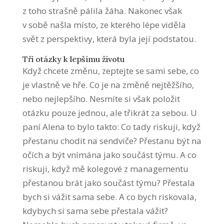
z toho strašně pálila žáha. Nakonec však
v sobě našla místo, ze kterého lépe viděla
svět z perspektivy, která byla její podstatou.
Tři otázky k lepšímu životu
Když chcete změnu, zeptejte se sami sebe, co
je vlastně ve hře. Co je na změně nejtěžšího,
nebo nejlepšího. Nesmíte si však položit
otázku pouze jednou, ale třikrát za sebou. U
paní Alena to bylo takto: Co tady riskuji, když
přestanu chodit na sendviče? Přestanu být na
očích a být vnímána jako součást týmu. A co
riskuji, když mě kolegové z managementu
přestanou brát jako součást týmu? Přestala
bych si vážit sama sebe. A co bych riskovala,
kdybych si sama sebe přestala vážit?