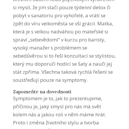
si myslí, že jim stačí pouze týdenní detox či
pobyt v sanatoriu pro vyhořelé, a vrátí se
zpět do víru velkoměsta se vší grácií. Matka,
která je s velkou nadváhou po mateřské si
spraví „sebevědomí“ v kurzu pro baristy,
vysoký manažer s problémem se
sebedůvěrou si to řeší konzultací se stylistou,
který mu doporučí hodící se šaty a naučí jej
stát zpříma. Všechna taková rychlá řešení se
soustřeďují pouze na symptomy.
Zapomeňte na dovednosti
Symptomem je to, jak to prezentujeme,
příčinou je, jaký smysl pro nás má svět
kolem nás a jakou roli v něm máme hrát.
Proto i změna životního stylu a tvorba