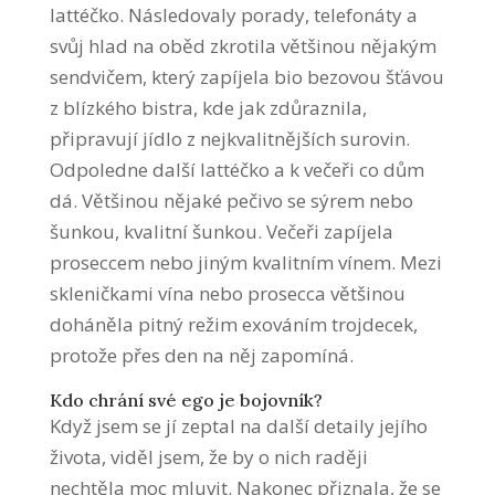
lattéčko. Následovaly porady, telefonáty a
svůj hlad na oběd zkrotila většinou nějakým
sendvičem, který zapíjela bio bezovou šťávou
z blízkého bistra, kde jak zdůraznila,
připravují jídlo z nejkvalitnějších surovin.
Odpoledne další lattéčko a k večeři co dům
dá. Většinou nějaké pečivo se sýrem nebo
šunkou, kvalitní šunkou. Večeři zapíjela
proseccem nebo jiným kvalitním vínem. Mezi
skleničkami vína nebo prosecca většinou
doháněla pitný režim exováním trojdecek,
protože přes den na něj zapomíná.
Kdo chrání své ego je bojovník?
Když jsem se jí zeptal na další detaily jejího
života, viděl jsem, že by o nich raději
nechtěla moc mluvit. Nakonec přiznala, že se