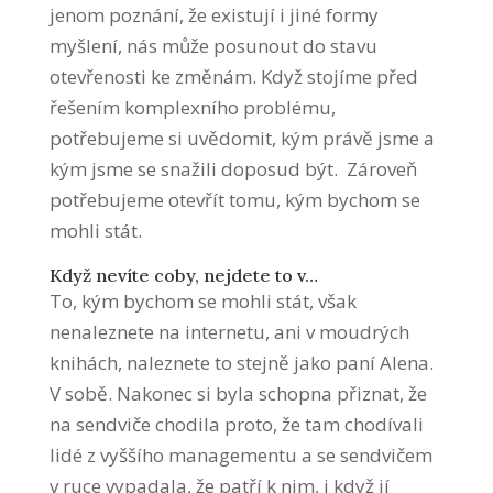
jenom poznání, že existují i jiné formy
myšlení, nás může posunout do stavu
otevřenosti ke změnám. Když stojíme před
řešením komplexního problému,
potřebujeme si uvědomit, kým právě jsme a
kým jsme se snažili doposud být. Zároveň
potřebujeme otevřít tomu, kým bychom se
mohli stát.
Když nevíte coby, nejdete to v…
To, kým bychom se mohli stát, však
nenaleznete na internetu, ani v moudrých
knihách, naleznete to stejně jako paní Alena.
V sobě. Nakonec si byla schopna přiznat, že
na sendviče chodila proto, že tam chodívali
lidé z vyššího managementu a se sendvičem
v ruce vypadala, že patří k nim, i když jí