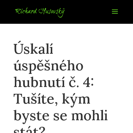
Úskalí
úspěšného
hubnutí č. 4:
Tušíte, kým
byste se mohli
stát?