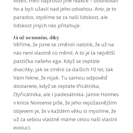
viděli, měli naprosto jiné reakce – obdivovali
ho a byli užaslí nad jeho odvahou. Ano, je to
paradox, stydíme se za naší lidskost, ale
lidskost jiných nás přitahuje.
Já už nemusím, díky
Věříme, že jsme se změnili natolik, že už na
nás není vlastně co měnit. A to je ta největší
pastička našeho ega. Když se zeptáte
dvacítky, jak se změní za dalších 10 let, tak
Vám řekne, že nijak. Tu samou odpověď
dostanete, když se zeptáte třicátníka,
čtyřicátníka, ale i padesátníka. Jamie Holmes
v knize
Nonsense
píše, že jeho nejúžasnějším
objevem je, že v každém věku si myslíme, že
už za sebou vlastně máme celou naší vlastní
evoluci.