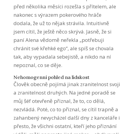
před několika měsíci rozešla s přítelem, ale
nakonec s výrazem pokerového hráče
dodala, že už to nějak strávila. Intuitivně
jsem cítil, že ještě něco skrývá. Jasně, že si
paní Alena vědomě neřekla „potřebuji
chránit své křehké ego“, ale spíš se chovala
tak, aby vypadala sebejistě, a nikdo na ní
nepoznal, co se děje.
Nehomogenní pohled na lidskost
Člověk obecně pojímá jinak zranitelnost svoji
a zranitelnost druhých. Na jedné poradě se
můj šéf otevřeně přiznal, že to, co dělá,
nezvládá. Poté, co to přiznal, se cítil trapně a
zahanbený nevycházel další dny z kanceláře i
přesto, že všichni ostatní, kteří jeho přiznání