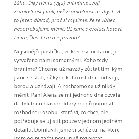
žáha. Díky němu (egu) vnímáme svoji
zranitelnost jinak, než zranitelnost druhých. A
to je ten důvod, proč si myslíme, že se vůbec
nepotřebujeme měnit. Už jsme s evolucí hotovi.
Finito, šlus. Je to ale pravda?
Nejsilnější pastička, ve které se ocitáme, je
vytvořena námi samotnými. Koho tedy
bráníme? Chceme už navždy zůstat tím, kým
jsme se stali, někým, koho ostatní obdivují,
berou a uznávají. A nechceme se už nikdy
měnit. Paní Alena se mi jednoho dne ozvala
do telefonu hlasem, který mi připomínal
rozhodnou osobu, která ví, co chce, ale
potřebuje se ujistit pouze v jednom jediném
detailu. Domluvili jsme si schůzku, na které
jsem od ní začal postupně rozplétat