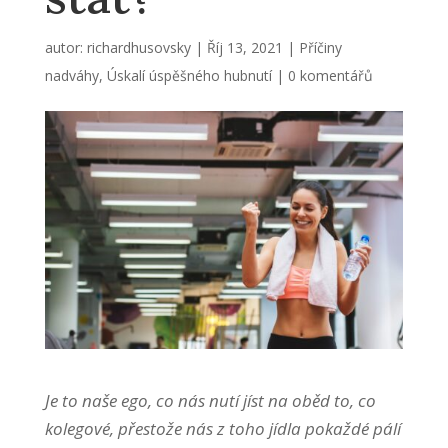
autor:
richardhusovsky
|
Říj 13, 2021
|
Příčiny
nadváhy
,
Úskalí úspěšného hubnutí
|
0 komentářů
Je to naše ego, co nás nutí jíst na oběd to, co
kolegové, přestože nás z toho jídla pokaždé pálí