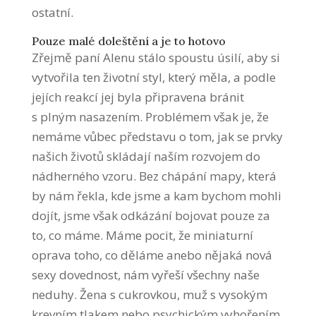
ostatní.
Pouze malé doleštění a je to hotovo
Zřejmě paní Alenu stálo spoustu úsilí, aby si
vytvořila ten životní styl, který měla, a podle
jejích reakcí jej byla připravena bránit
s plným nasazením. Problémem však je, že
nemáme vůbec představu o tom, jak se prvky
našich životů skládají naším rozvojem do
nádherného vzoru. Bez chápání mapy, která
by nám řekla, kde jsme a kam bychom mohli
dojít, jsme však odkázání bojovat pouze za
to, co máme. Máme pocit, že miniaturní
oprava toho, co děláme anebo nějaká nová
sexy dovednost, nám vyřeší všechny naše
neduhy. Žena s cukrovkou, muž s vysokým
krevním tlakem nebo psychickým vyhořením