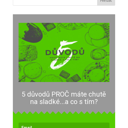
5 důvodů PROČ máte chutě
na sladké...a co s tím?