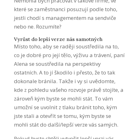
Nemohla bych pracovat v takové firmě, ve
které se zaměstnanci posuzují podle toho,
jestli chodí s managementem na sendviče
nebo ne. Rozumíte?
Vyrůst do lepší verze nás samotných
Místo toho, aby se raději soustředila na to,
co je dobré pro její tělo, výživu a trávení, paní
Alena se soustředila na perspektivy
ostatních. A to jí škodilo i přesto, že to tak
dokonale bránila. Takže i vy si uvědomte,
kde z pohledu vašeho rozvoje právě stojíte, a
zároveň kým byste se mohli stát. To vám
umožní se uvolnit z tlaku bránit toho, kým
jste stali a otevřít se tomu, kým byste se
mohli stát do další/lepší verze vás samých.
Pokud byste chtěli vytvořit lepší verzi vás