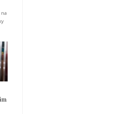
e na
ky
ním