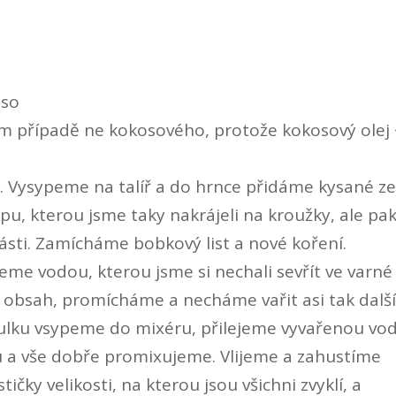
aso
ném případě ne kokosového, protože kokosový olej
. Vysypeme na talíř a do hrnce přidáme kysané zel
u, kterou jsme taky nakrájeli na kroužky, ale pa
části. Zamícháme bobkový list a nové koření.
eme vodou, kterou jsme si nechali sevřít ve varné
ový obsah, promícháme a necháme vařit asi tak dalš
bulku vsypeme do mixéru, přilejeme vyvařenou vod
u a vše dobře promixujeme. Vlijeme a zahustíme
čky velikosti, na kterou jsou všichni zvyklí, a