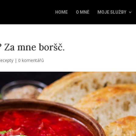
HOME
O MNĚ
MOJE SLUŽBY
? Za mne boršč.
recepty
|
0 komentářů