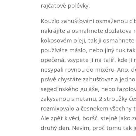
rajčatové polévky.
Kouzlo zahušťování osmaženou cibul
nakrájíte a osmahnete dozlatova na 
kokosovém oleji, tak ji osmahnete 
používáte máslo, nebo jiný tuk tak 
opečená, vsypete ji na talíř, kde j
nesypali rovnou do mixéru. Ano, do
právě chystáte zahušťovat a jednod
segedínského guláše, nebo fazolové
zakysanou smetanu, 2 stroužky če
rozmixovalo a česnekem všechny ty
Ale zpět k věci, boršč, stejně jako
druhý den. Nevím, proč tomu tak je