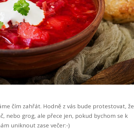
áme čím zahřát. Hodně z vás bude protestovat, ž
nč, nebo grog, ale přece jen, pokud bychom se k
ám uniknout zase večer:-)