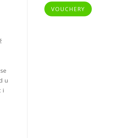
VOUCHERY
ž
 se
d u
 i