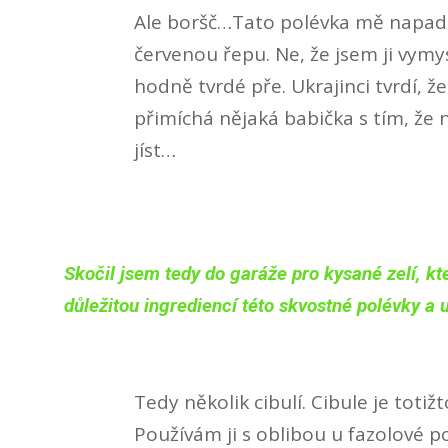
Ale boršč…Tato polévka mě napadla
červenou řepu. Ne, že jsem ji vymys
hodně tvrdé pře. Ukrajinci tvrdí, ž
přimíchá nějaká babička s tím, že 
jíst…
Skočil jsem tedy do garáže pro kysané zelí, k
důležitou ingrediencí této skvostné polévky a u
Tedy několik cibulí. Cibule je tot
Používám ji s oblibou u fazolové 