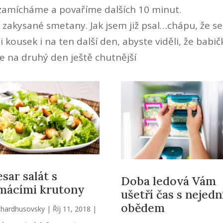
zamícháme a povaříme dalších 10 minut.
í zakysané smetany. Jak jsem již psal…chápu, že s
i kousek i na ten další den, abyste viděli, že babič
je na druhý den ještě chutnější
sar salát s
Doba ledová Vám
mácími krutony
ušetří čas s nejed
obědem
chardhusovsky
|
Říj 11, 2018
|