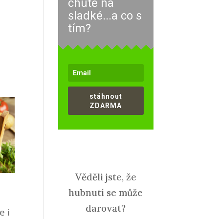
chutě na
sladké...a co s
tím?
stáhnout
ZDARMA
Věděli jste, že
hubnutí se může
darovat?
e i