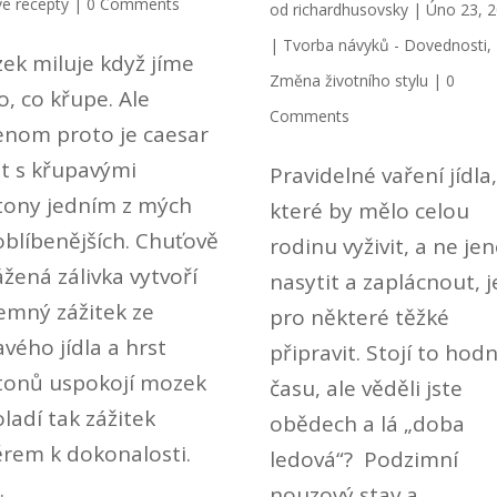
é recepty
| 0 Comments
od
richardhusovsky
|
Úno 23, 
|
Tvorba návyků - Dovednosti
,
ek miluje když jíme
Změna životního stylu
| 0
o, co křupe. Ale
Comments
enom proto je caesar
át s křupavými
Pravidelné vaření jídla
tony jedním z mých
které by mělo celou
oblíbenějších. Chuťově
rodinu vyživit, a ne j
ážená zálivka vytvoří
nasytit a zaplácnout, j
jemný zážitek ze
pro některé těžké
avého jídla a hrst
připravit. Stojí to hod
tonů uspokojí mozek
času, ale věděli jste
ladí tak zážitek
obědech a lá „doba
rem k dokonalosti.
ledová“? Podzimní
.
nouzový stav a