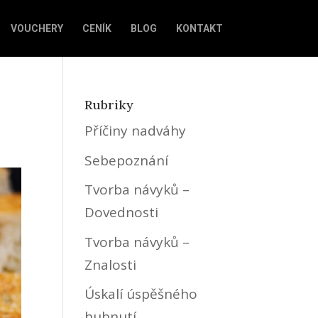
VOUCHERY
CENÍK
BLOG
KONTAKT
Rubriky
Příčiny nadváhy
Sebepoznání
Tvorba návyků –
Dovednosti
Tvorba návyků –
Znalosti
Úskalí úspěšného
hubnutí