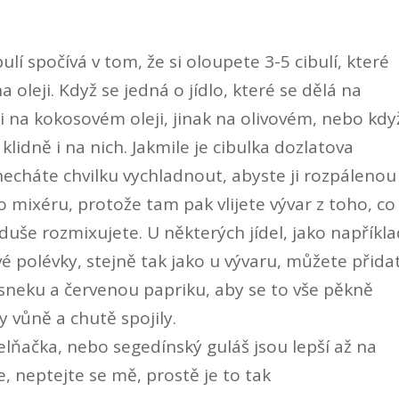
í spočívá v tom, že si oloupete 3-5 cibulí, které
oleji. Když se jedná o jídlo, které se dělá na
i na kokosovém oleji, jinak na olivovém, nebo kdy
klidně i na nich. Jakmile je cibulka dozlatova
i necháte chvilku vychladnout, abyste ji rozpálenou
 mixéru, protože tam pak vlijete vývar z toho, co
uše rozmixujete. U některých jídel, jako napříkla
 polévky, stejně tak jako u vývaru, můžete přidat
sneku a červenou papriku, aby se to vše pěkně
 vůně a chutě spojily.
 zelňačka, nebo segedínský guláš jsou lepší až na
, neptejte se mě, prostě je to tak