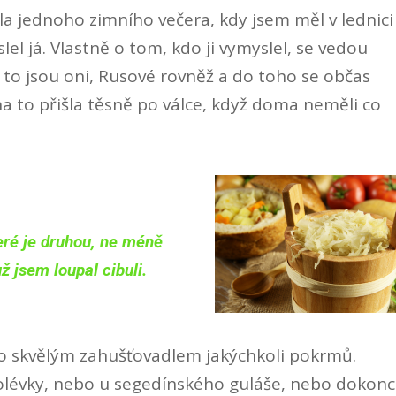
 jednoho zimního večera, kdy jsem měl v lednici
lel já. Vlastně o tom, kdo ji vymyslel, se vedou
e to jsou oni, Rusové rovněž a do toho se občas
na to přišla těsně po válce, když doma neměli co
teré je druhou, ne méně
ž jsem loupal cibuli.
ižto skvělým zahušťovadlem jakýchkoli pokrmů.
polévky, nebo u segedínského guláše, nebo dokonc