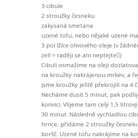
3 cibule
2 stroužky česneku
zakysaná smetana
uzené tofu, nebo nějaké uzené m
3 pol lžíce olivového oleje (v žád
zelí = raději se ani neptejte)
Cibuli osmažíme na oleji dozlatova
na kroužky nakrájenou mrkev, a řep
jsme kroužky ještě překrojili na 4 
Necháme dusit 5 minut, pak podlij
konvici. Vlijeme tam celý 1,5 litr
30 minut. Následně vychladlou ci
hrnce, přidáme 2 stroužky česnek
boršč. Uzené tofu nakrájíme na kosti