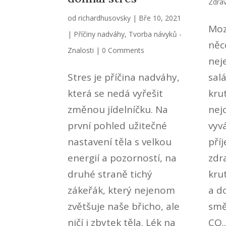
Zdrav
od
richardhusovsky
|
Bře 10, 2021
Moz
|
Příčiny nadváhy
,
Tvorba návyků -
něc
Znalosti
| 0 Comments
nej
Stres je příčina nadváhy,
sal
která se nedá vyřešit
kru
změnou jídelníčku. Na
nej
první pohled užitečné
vyv
nastavení těla s velkou
pří
energií a pozorností, na
zdr
druhé straně tichý
kru
zákeřák, který nejenom
a do
zvětšuje naše břicho, ale
smě
ničí i zbytek těla. Lék na
CO..