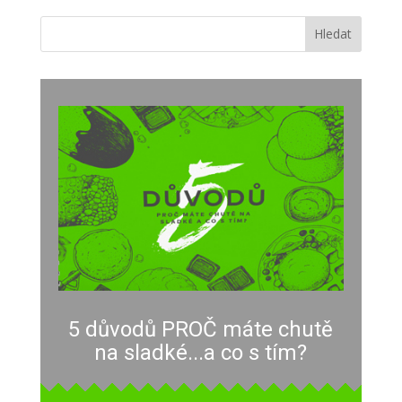
5 důvodů PROČ máte chutě
na sladké...a co s tím?