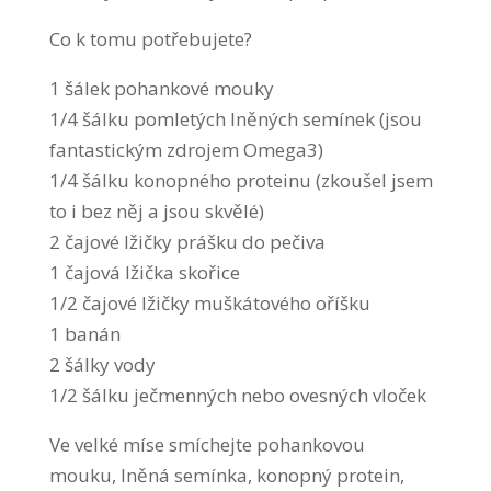
Co k tomu potřebujete?
1 šálek pohankové mouky
1/4 šálku pomletých lněných semínek (jsou
fantastickým zdrojem Omega3)
1/4 šálku konopného proteinu (zkoušel jsem
to i bez něj a jsou skvělé)
2 čajové lžičky prášku do pečiva
1 čajová lžička skořice
1/2 čajové lžičky muškátového oříšku
1 banán
2 šálky vody
1/2 šálku ječmenných nebo ovesných vloček
Ve velké míse smíchejte pohankovou
mouku, lněná semínka, konopný protein,