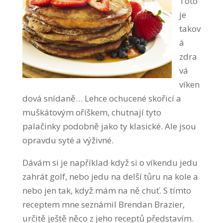
Toto
je
takov
á
zdra
vá
víken
dová snídaně… Lehce ochucené skořicí a
muškátovým oříškem, chutnají tyto
palačinky podobně jako ty klasické. Ale jsou
opravdu syté a výživné.
Dávám si je například když si o víkendu jedu
zahrát golf, nebo jedu na delší tůru na kole a
nebo jen tak, když mám na ně chuť. S tímto
receptem mne seznámil Brendan Brazier,
určitě ještě něco z jeho receptů představím.