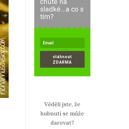
chutě na
sladké...a co s
tím?
stáhnout
ZDARMA
Věděli jste, že
hubnutí se může
darovat?