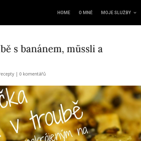
HOME
O MNĚ
MOJE SLUŽBY
ubě s banánem, müssli a
recepty
|
0 komentářů