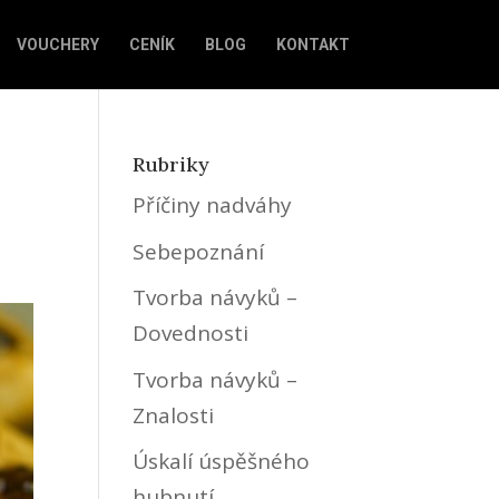
VOUCHERY
CENÍK
BLOG
KONTAKT
Rubriky
Příčiny nadváhy
Sebepoznání
Tvorba návyků –
Dovednosti
Tvorba návyků –
Znalosti
Úskalí úspěšného
hubnutí