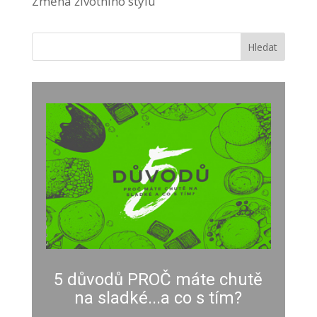
Změna životního stylu
5 důvodů PROČ máte chutě
na sladké...a co s tím?