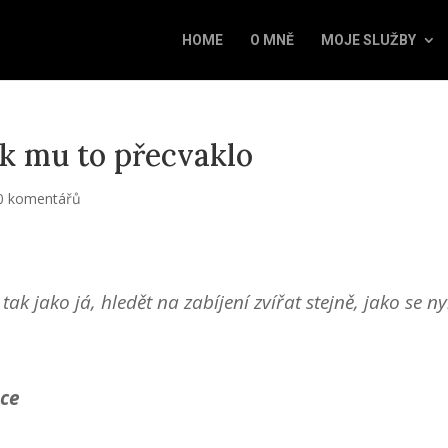
HOME
O MNĚ
MOJE SLUŽBY
ak mu to přecvaklo
0 komentářů
ak jako já, hledět na zabíjení zvířat stejně, jako se ny
zce