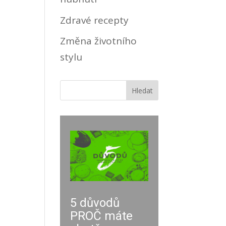
Zdravé recepty
Změna životního
stylu
5 důvodů
PROČ máte