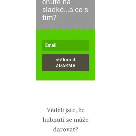
chutě na
sladké...a co s
tím?
stáhnout
ZDARMA
Věděli jste, že
hubnutí se může
darovat?